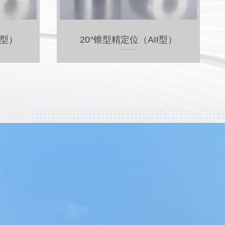
型）
10°锥型精定位（At型）