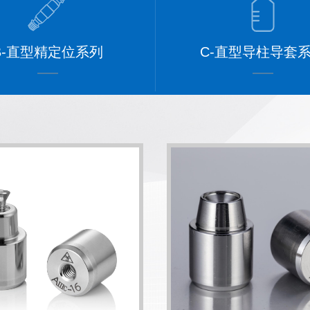
B-直型精定位系列
C-直型导柱导套